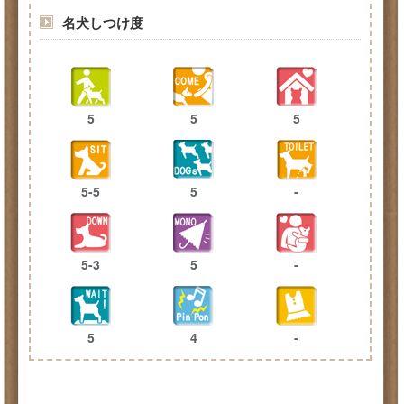
名犬しつけ度
5
5
5
5-5
5
-
5-3
5
-
5
4
-