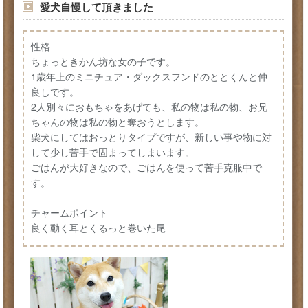
愛犬自慢して頂きました
性格
ちょっときかん坊な女の子です。
1歳年上のミニチュア・ダックスフンドのととくんと仲
良しです。
2人別々におもちゃをあげても、私の物は私の物、お兄
ちゃんの物は私の物と奪おうとします。
柴犬にしてはおっとりタイプですが、新しい事や物に対
して少し苦手で固まってしまいます。
ごはんが大好きなので、ごはんを使って苦手克服中で
す。
チャームポイント
良く動く耳とくるっと巻いた尾