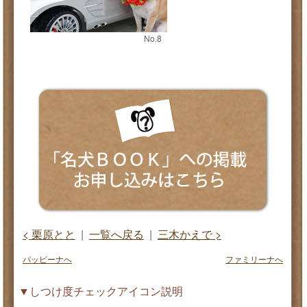
No.8
< 栗原とと
|
一覧へ戻る
|
三木かえで >
パッピーナへ
ファミリーナへ
▼しつけ度チェックアイコン説明