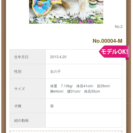
No.2
No.00004-M
生年月日
2013.4.20
性別
女の子
体重 7.10kg/ 体長41cm/ 首29cm/
サイズ
胸44cm/ 腰31cm/ 体高35cm
犬種
柴
紹介動画