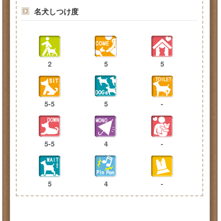
名犬しつけ度
2
5
5
5-5
5
-
5-5
4
-
5
4
-