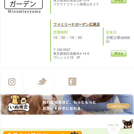
東京都港区南青山6-15-4
プラウドフラット南青山Ｂ２Ｆ
ファミリーナガーデン広尾店
営業時間
定休日
10：00 ∼ 19：00
月曜土曜
(期間限
定)
〒106-0047
東京都港区南麻布4-14-6
プレシャス18 2F