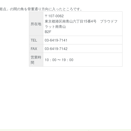
交差点」の間の角を骨董通り方向に入ったところです。
〒107-0062
東京都港区南青山六丁目15番4号 プラウドフ
所在地
ラット南青山
B2F
TEL
03-6419-7141
FAX
03-6419-7142
営業時
10：00 〜 19：00
間