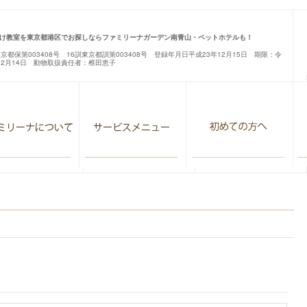
け教室を東京都港区でお探しならファミリーナガーデン南青山・ペットホテルも！
東京都保第003408号 16訓東京都訓第003408号 登録年月日平成23年12月15日 期限：令
12月14日 動物取扱責任者：椎田恵子