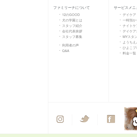
ファミリーナについて
サービスメニ
12のGOOD
デイケア
犬の学園とは
一時預か
スタッフ紹介
ナイトケア
会社代表挨拶
デイケア
スタッフ募集
MYスタ
ようちえ
利用者の声
ひよこプ
Q&A
料金一覧