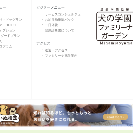
ュー
ビジターメニュー
サービスコンシェルジュ
り・ドッグラン
お泊り幼稚園パック
・HOTEL
一日体験
オプション
健康診断書について
ンダードプラン
ん
アクセス
ログラム
送迎・アクセス
ファミリーナ施設案内