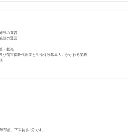
泊施設の運営
成施設の運営
造・販売
務及び傷害保険代理業と生命保険募集人にかかわる業務
務
。
中等部前」下車徒歩1分です。