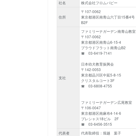
社名
株式会社フロムパピー
〒107-0062
住所
東京都港区南青山六丁目15番4
B2F
ファミリーナガーデン南青山教室
〒107-0062
東京都港区南青山6-15-4
プラウドフラット南青山B2
☎ 03-6419-7141
日本幼犬教育振興会
〒142-0053
東京都品川区中延5-8-15
支社
クリスタルコート3F
☎ 03-6808-4755
ファミリーナガーデン広尾教室
〒106-0047
東京都港区南麻布4-14-6
プレシャス18ビル 2F
☎ 03-6456-3515
代表者
代表取締役：堀越 葉子