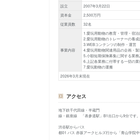
設立
2007年3月22日
資本金
2,500万円
従業員数
32名
1.愛玩用動物の教育・管理・宿
2.愛玩用動物のトレーナーの養
3.WEBコンテンツの制作・運営
事業内容
4.愛玩用動物関連用品の企画・製
5.小額短期保険募集に関する業
6.上記各業務に付帯する一切の業
7.愛玩動物の運搬
2026年3月末現在
アクセス
地下鉄千代田線・半蔵門
線・銀座線 「表参道駅」B1出口から9分です
渋谷駅からバス
都01 バス 赤坂アークヒルズ行から「青山学院