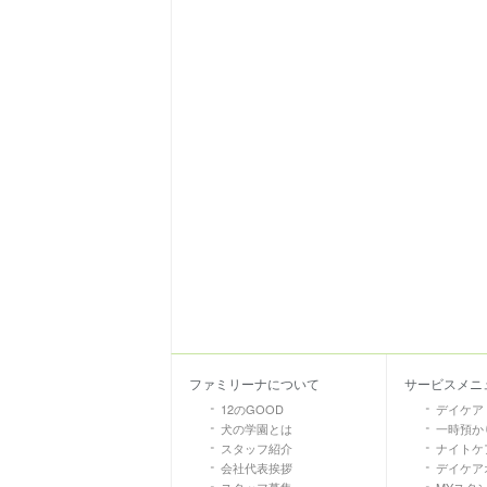
ファミリーナについて
サービスメニ
12のGOOD
デイケア
犬の学園とは
一時預か
スタッフ紹介
ナイトケア
会社代表挨拶
デイケア