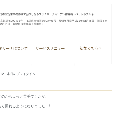
け教室を東京都港区でお探しならファミリーナガーデン南青山・ペットホテルも！
東京都保第003408号 16訓東京都訓第003408号 登録年月日平成23年12月15日 期限：令
12月14日 動物取扱責任者：椎田恵子
6.2.12 本日のプレイタイム
ぶのがちょっと苦手でしたが、
り回れるようになりました！!