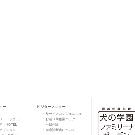
ュー
ビジターメニュー
サービスコンシェルジュ
り・ドッグラン
お泊り幼稚園パック
・HOTEL
一日体験
オプション
健康診断書について