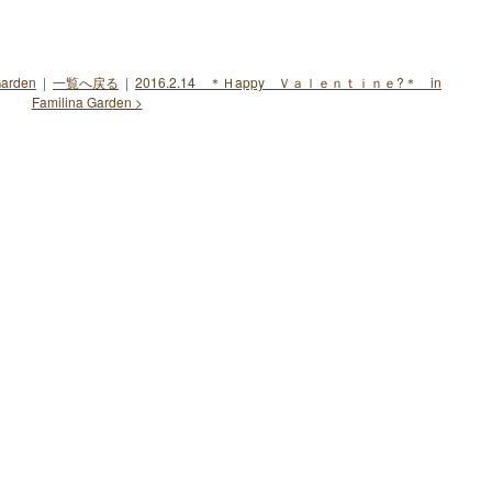
arden
|
一覧へ戻る
|
2016.2.14 ＊Ｈappy Ｖａｌｅｎｔｉｎｅ?＊ in
Familina Garden >