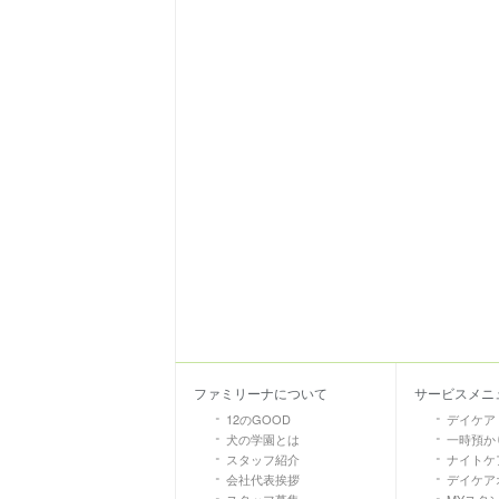
ファミリーナについて
サービスメニ
12のGOOD
デイケア
犬の学園とは
一時預か
スタッフ紹介
ナイトケア
会社代表挨拶
デイケア