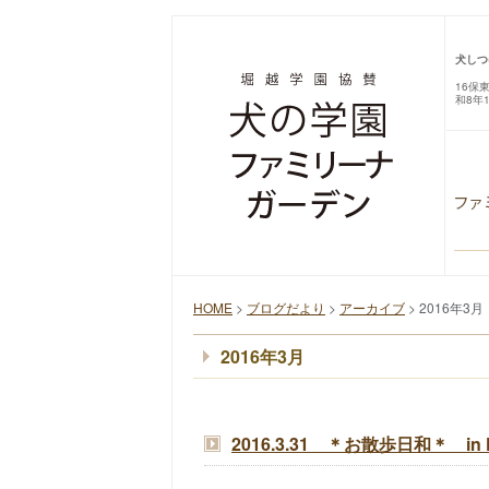
犬しつ
16保
和8年
HOME
>
ブログだより
>
アーカイブ
> 2016年3月
2016年3月
2016.3.31 ＊お散歩日和＊ in Fa