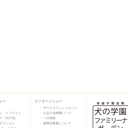
ュー
ビジターメニュー
サービスコンシェルジュ
り・ドッグラン
お泊り幼稚園パック
・HOTEL
一日体験
オプション
健康診断書について