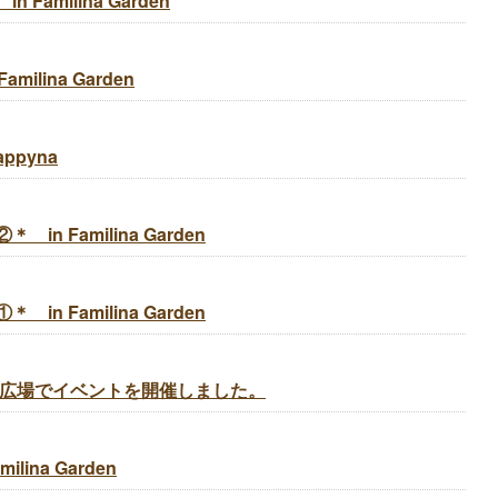
Familina Garden
milina Garden
appyna
in Familina Garden
in Familina Garden
ム前の広場でイベントを開催しました。
lina Garden