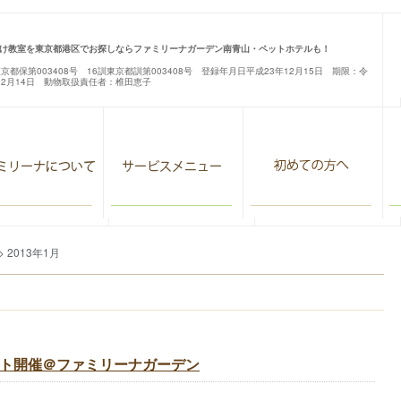
け教室を東京都港区でお探しならファミリーナガーデン南青山・ペットホテルも！
東京都保第003408号 16訓東京都訓第003408号 登録年月日平成23年12月15日 期限：令
12月14日 動物取扱責任者：椎田恵子
> 2013年1月
ント開催＠ファミリーナガーデン