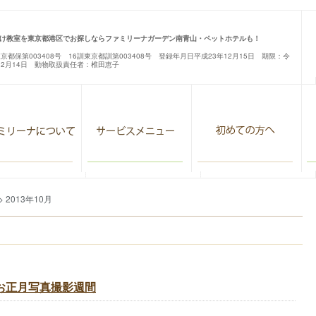
け教室を東京都港区でお探しならファミリーナガーデン南青山・ペットホテルも！
東京都保第003408号 16訓東京都訓第003408号 登録年月日平成23年12月15日 期限：令
12月14日 動物取扱責任者：椎田恵子
> 2013年10月
・お正月写真撮影週間