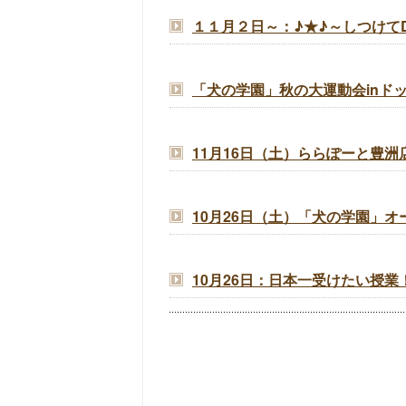
１１月２日～：♪★♪～しつけてD
「犬の学園」秋の大運動会inドッ
11月16日（土）ららぽーと豊洲
10月26日（土）「犬の学園」
10月26日：日本一受けたい授