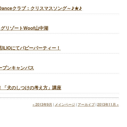
anceクラブ：クリスマスソング～♪★♪
グリゾートWoof山中湖
店ILIOにてパピーパーティー！
オープンキャンパス
業！「犬のしつけの考え方」講座
« 2013年9月
|
メインページ
|
アーカイブ
|
2013年11月 »