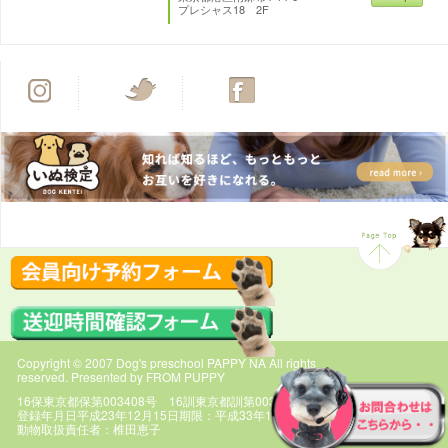
プレシャス18 2F
Copyright © 2007 Dog's preschool PAPPY NA All rights
reserved. Presented by FROM PUPPY
16保東京都保第003408号 16訓東京都訓第003408号
登録年月日平成23年12月15日期限：平成33年12月14日
動物取扱責任者：椎田恵子