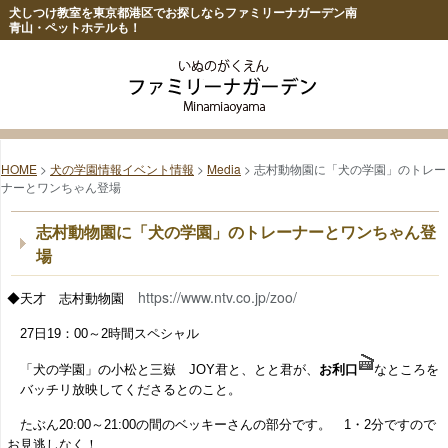
犬しつけ教室を東京都港区でお探しならファミリーナガーデン南
青山・ペットホテルも！
HOME
>
犬の学園情報イベント情報
>
Media
> 志村動物園に「犬の学園」のトレー
ナーとワンちゃん登場
志村動物園に「犬の学園」のトレーナーとワンちゃん登
場
https://www.ntv.co.jp/zoo/
◆天才 志村動物園
27日19：00～2時間スペシャル
「犬の学園」の
小松と三嶽 JOY君と、とと君が、
お利口
なところを
バッチリ放映してくださるとのこと。
たぶん20:00～21:00の間のベッキーさんの部分です。 1・2分ですので
お見逃しなく！